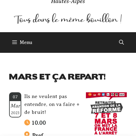
Hautes-Alpes
Menu
MARS ET ÇA REPART!
Ils ne veulent pas
07
entendre, on va faire +
Mar
de bruit!
2023
10.00
Pref