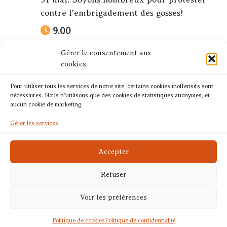
contre l'embrigadement des gosses!
9.00
GAP
Gérer le consentement aux
cookies
Adresse : Préfecture
Retour à la page des événements
Pour utiliser tous les services de notre site, certains cookies inoffensifs sont
nécessaires. Nous n'utilisons que des cookies de statistiques anonymes, et
aucun cookie de marketing.
Gérer les services
Accepter
Mentions légales
Politique de confidentialité
Refuser
Web Design |
Lucide Web
Voir les préférences
© 2023 Le Chaud Alpin
Politique de cookies
Politique de confidentialité