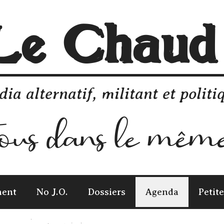
Le Chaud
ia alternatif, militant et polit
ment
No J.O.
Dossiers
Agenda
Petit