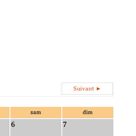
Suivant ►
sam
dim
6
7