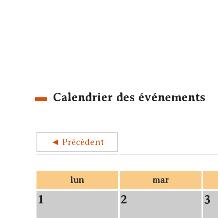
Calendrier des événements
◄ Précédent
lun
mar
1
2
3